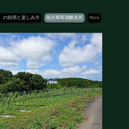
）の効用と楽しみ方
福光葡萄酒醸造所
More