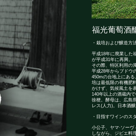
福光葡萄酒
・栽培および醸造方
平成18年に廃業し
が平成31年に再興。
その際、特区利用の
平成28年からブドウ
450mの台地上にあ
培は最低限の有機肥
かけず、気候風土を
140年以上の酒蔵内
徐梗。酵母は、広島
レス(人力)。日本酒
・目指すワインのス
小公子、ヤマ·ソー
しながら、ジビエ料