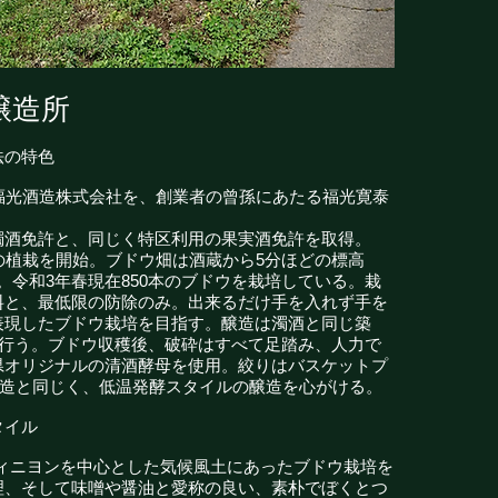
醸造所
法の特色
た福光酒造株式会社を、創業者の曾孫にあたる福光寛泰
濁酒免許と、同じく特区利用の果実酒免許を取得。
の植栽を開始。ブドウ畑は酒蔵から5分ほどの標高
る。令和3年春現在850本のブドウを栽培している。栽
料と、最低限の防除のみ。出来るだけ手を入れず手を
表現したブドウ栽培を目指す。醸造は濁酒と同じ築
で行う。ブドウ収穫後、破砕はすべて足踏み、人力で
県オリジナルの清酒酵母を使用。絞りはバスケットプ
醸造と同じく、低温発酵スタイルの醸造を心がける。
タイル
ヴィニヨンを中心とした気候風土にあったブドウ栽培を
理、そして味噌や醤油と愛称の良い、素朴でぼくとつ